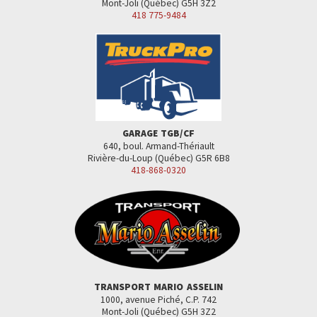
Mont-Joli (Québec) G5H 3Z2
418 775-9484
GARAGE TGB/CF
640, boul. Armand-Thériault
Rivière-du-Loup (Québec) G5R 6B8
418-868-0320
TRANSPORT MARIO ASSELIN
1000, avenue Piché, C.P. 742
Mont-Joli (Québec) G5H 3Z2