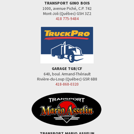
TRANSPORT GINO BOIS
1000, avenue Piché, C.P. 742
Mont-Joli (Québec) G5H 3Z2
418 775-9484
GARAGE TGB/CF
640, boul. Armand-Thériault
Rivière-du-Loup (Québec) G5R 6B8
418-868-0320
TRANSPORT MARIO ASSELIN